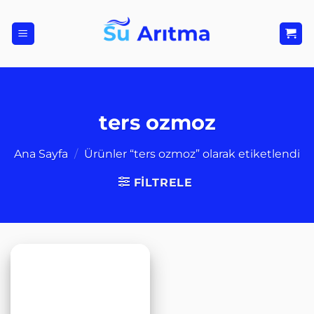
İçeriğe
atla
ters ozmoz
Ana Sayfa
/
Ürünler “ters ozmoz” olarak etiketlendi
FILTRELE